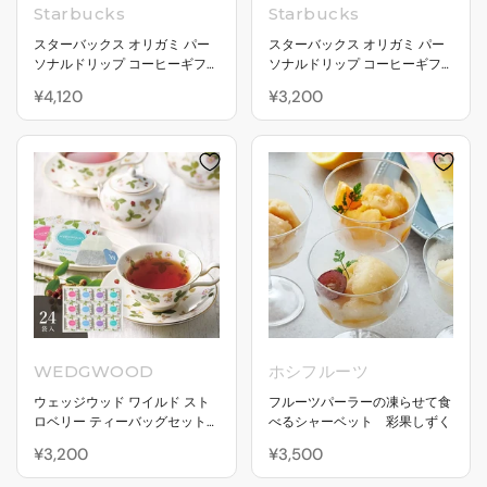
Starbucks
Starbucks
スターバックス オリガミ パー
スターバックス オリガミ パー
ソナルドリップ コーヒーギフ
ソナルドリップ コーヒーギフ
ト 4種詰め合わせ
ト 3種詰め合わせ
¥4,120
¥3,200
WEDGWOOD
ホシフルーツ
ウェッジウッド ワイルド スト
フルーツパーラーの凍らせて食
ロベリー ティーバッグセット
べるシャーベット 彩果しずく
（24袋）
¥3,200
¥3,500