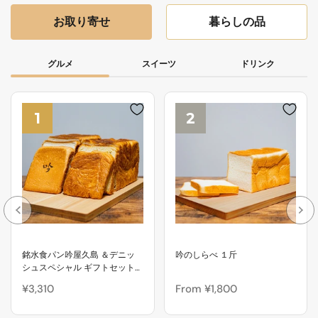
お取り寄せ
暮らしの品
グルメ
スイーツ
ドリンク
1
2
銘水食パン吟屋久島 ＆デニッ
吟のしらべ １斤
シュスペシャル ギフトセット
（2種）
¥3,310
From ¥1,800