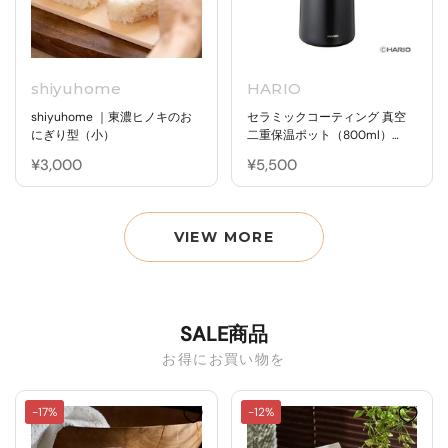
shiyuhome
HARIO
shiyuhome ｜東濃ヒノキのお
セラミックコーティング 真空
にぎり型（小）
二重保温ポット（800ml）
CHP-800-B
¥3,000
¥5,500
VIEW MORE
SALE商品
お得にお買い物を
-17%
-12%