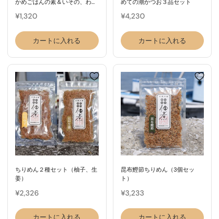
かめごはんの素＆いその、わか
めての潮かつお３品セット
めごはんの素
¥1,320
¥4,230
カートに入れる
カートに入れる
ちりめん２種セット（柚子、生
昆布鰹節ちりめん（3個セッ
姜）
ト）
¥2,326
¥3,233
カートに入れる
カートに入れる