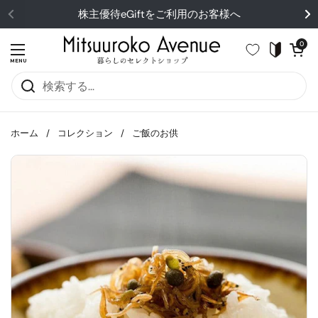
コンテンツへスキップ
株主優待eGiftをご利用のお客様へ
カートを開
0
メニューを開く
MENU
ホーム
/
コレクション
/
ご飯のお供