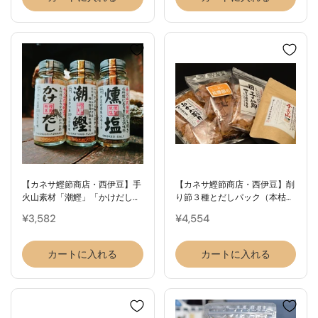
【カネサ鰹節商店・西伊豆】手
【カネサ鰹節商店・西伊豆】削
火山素材「潮鰹」「かけだし」
り節３種とだしパック（本枯れ
「あらしお」３種詰め合わせ
鰹節）の詰め合わせ
¥3,582
¥4,554
カートに入れる
カートに入れる