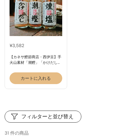
¥3,582
【カネサ鰹節商店・西伊豆】手
火山素材「潮鰹」「かけだし」
「あらしお」３種詰め合わせ
カートに入れる
フィルターと並び替え
31 件の商品