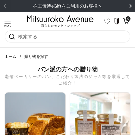
コンテンツへスキップ
株主優待eGiftをご利用のお客様へ
カートを開
0
メニューを開く
MENU
ホーム
/
贈り物を探す
パン派の方への贈り物
老舗ベーカリーのパン、こだわり製法のジャム等を厳選して
ご紹介！