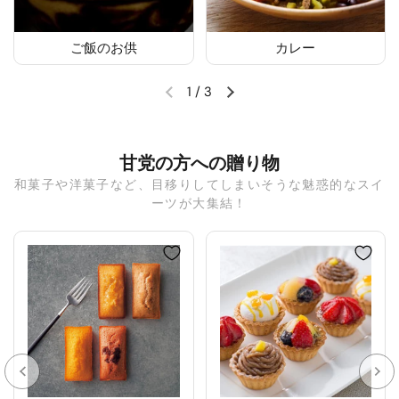
ご飯のお供
カレー
1
/
3
甘党の方への贈り物
和菓子や洋菓子など、目移りしてしまいそうな魅惑的なスイ
ーツが大集結！