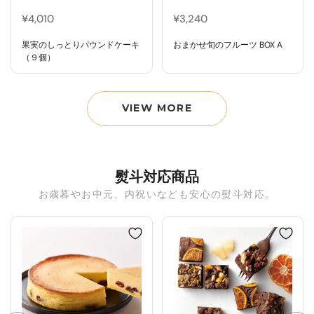
¥4,010
¥3,240
果実のしっとりパウンドケーキ
おまかせ旬のフルーツ BOX A
（９個）
VIEW MORE
熨斗対応商品
お歳暮やお中元、内祝いなども安心の熨斗対応。