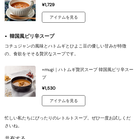
¥1,729
アイテムを見る
韓国風ピリ辛スープ
コチュジャンの風味とハトムギとひよこ豆の優しい甘みが特徴
の、食欲をそそる贅沢なスープです。
+mugi｜ハトムギ贅沢スープ 韓国風ピリ辛スー
プ
¥1,530
アイテムを見る
忙しい私たちにぴったりのレトルトスープ。ぜひ一度お試しくだ
さいね。
共有する