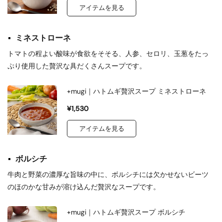
アイテムを見る
ミネストローネ
トマトの程よい酸味が食欲をそそる、人参、セロリ、玉葱をたっ
ぷり使用した贅沢な具だくさんスープです。
+mugi｜ハトムギ贅沢スープ ミネストローネ
¥1,530
アイテムを見る
ボルシチ
牛肉と野菜の濃厚な旨味の中に、ボルシチには欠かせないビーツ
のほのかな甘みが溶け込んだ贅沢なスープです。
+mugi｜ハトムギ贅沢スープ ボルシチ