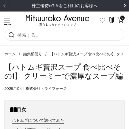
コンテンツへスキップ
株主優待eGiftをご利用のお客様へ
カートを開
0
メニューを開く
MENU
ホーム
/
編集部便り
/
【ハトムギ贅沢スープ 食べ比べその1】 クリ
【ハトムギ贅沢スープ 食べ比べそ
の1】 クリーミーで濃厚なスープ編
2025.11.04
株式会社トライフォース
目次
ハトムギについて調べてみた