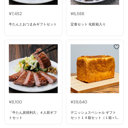
¥7,452
¥6,588
牛たんとおつまみギフトセット
定食セット 化粧箱入り
¥8,100
¥39,640
「牛たん炭焼利久」４人前ギフ
デニッシュスペシャル ギフト
トセット
セット１４箱セット（１箱＝1.5
斤×２本）