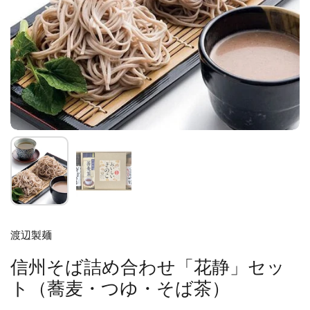
渡辺製麺
信州そば詰め合わせ「花静」セッ
ト（蕎麦・つゆ・そば茶）