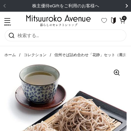
コンテンツへスキップ
株主優待eGiftをご利用のお客様へ
カートを開
0
メニューを開く
MENU
ホーム
/
コレクション
/
信州そば詰め合わせ「花静」セット（蕎麦・