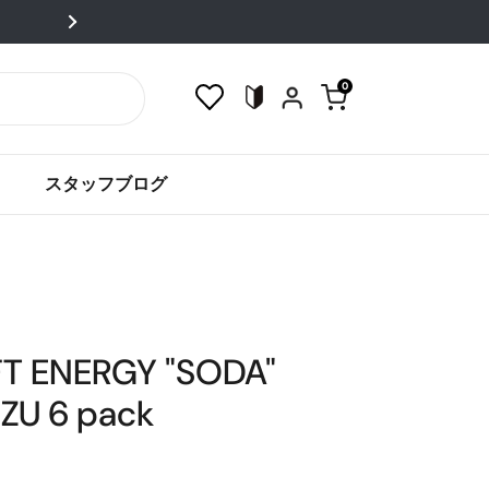
！全品送料込！
0
カートを開く
スタッフブログ
T ENERGY "SODA"
ZU 6 pack