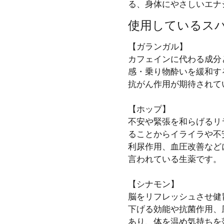
る、
身体にやさしいエナ
使用しているス
【ガランガル】
カフェインに代わる成分
感・乗り物酔いを緩和す
抗がん作用が期待されて
【ホップ】
不安や緊張を和らげるリ
ることからイライラや不
利尿作用、血圧改善など
言われている生薬です。
【シナモン】
脳をリフレッシュさせ健
下げる効能や抗菌作用、
あり、体を温め気持ちを