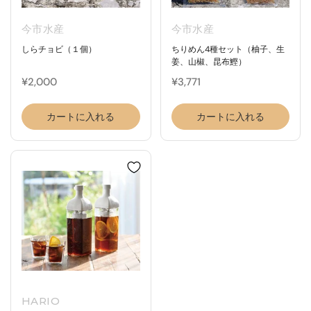
今市水産
今市水産
しらチョビ（１個）
ちりめん4種セット（柚子、生
姜、山椒、昆布鰹）
¥2,000
¥3,771
カートに入れる
カートに入れる
HARIO