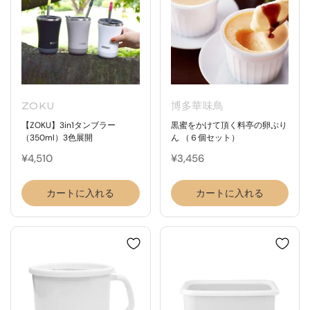
ZOKU
博多華味鳥
【ZOKU】3in1タンブラー
黒蜜をかけて頂く料亭の卵ぷり
（350ml）3色展開
ん （６個セット）
¥4,510
¥3,456
カートに入れる
カートに入れる