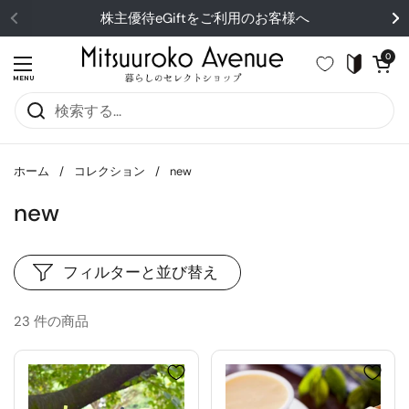
コンテンツへスキップ
株主優待eGiftをご利用のお客様へ
カートを開
0
メニューを開く
MENU
ホーム
/
コレクション
/
new
new
フィルターと並び替え
23 件の商品