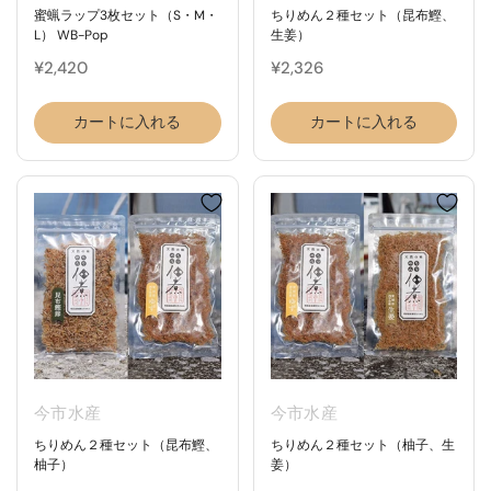
蜜蝋ラップ3枚セット（S・M・
ちりめん２種セット（昆布鰹、
L） WB-Pop
生姜）
¥2,420
¥2,326
カートに入れる
カートに入れる
今市水産
今市水産
ちりめん２種セット（昆布鰹、
ちりめん２種セット（柚子、生
柚子）
姜）