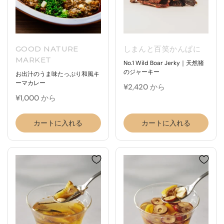
GOOD NATURE
しまんと百笑かんぱに
MARKET
No.1 Wild Boar Jerky｜天然猪
のジャーキー
お出汁のうま味たっぷり和風キ
ーマカレー
¥2,420 から
¥1,000 から
カートに入れる
カートに入れる