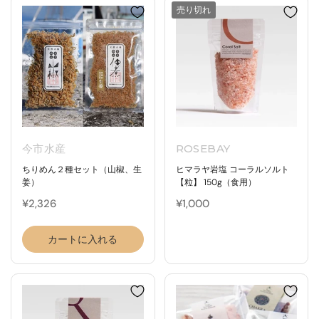
売り切れ
今市水産
ROSEBAY
ちりめん２種セット（山椒、生
ヒマラヤ岩塩 コーラルソルト
姜）
【粒】 150g（食用）
¥2,326
¥1,000
カートに入れる