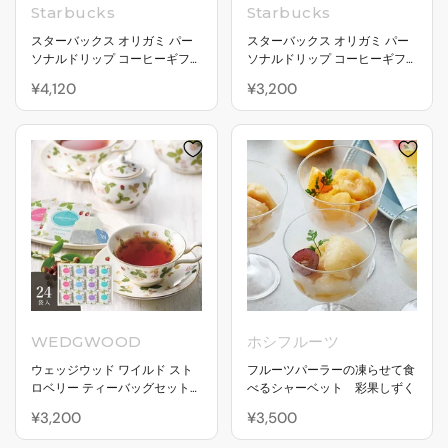
Starbucks
Starbucks
スターバックス オリガミ パー
スターバックス オリガミ パー
ソナルドリップ コーヒーギフ
ソナルドリップ コーヒーギフ
ト 4種詰め合わせ
ト 3種詰め合わせ
¥4,120
¥3,200
WEDGWOOD
ホシフルーツ
ウェッジウッド ワイルド スト
フルーツパーラーの凍らせて食
ロベリー ティーバッグセット
べるシャーベット 彩果しずく
（24袋）
¥3,200
¥3,500