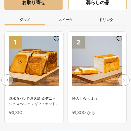
お取り寄せ
暮らしの品
グルメ
スイーツ
ドリンク
1
2
銘水食パン吟屋久島 ＆デニッ
吟のしらべ １斤
シュスペシャル ギフトセット
（2種）
¥3,310
¥1,800 から