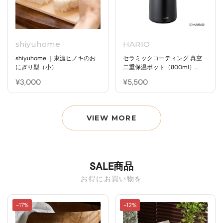
shiyuhome
HARIO
shiyuhome ｜東濃ヒノキのお
セラミックコーティング 真空
にぎり型（小）
二重保温ポット（800ml）
CHP-800-B
¥3,000
¥5,500
VIEW MORE
SALE商品
お得にお買い物を
-17%
-12%