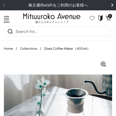
Skip to content
株主優待eGiftをご利用のお客様へ
Open cart
0
Open menu
MENU
Home
/
Collections
/
Glass Coffee Maker（400ml）