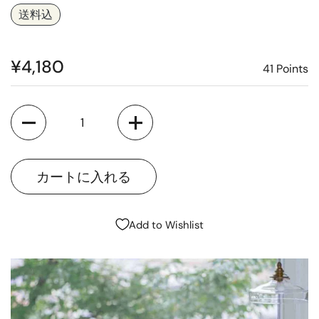
送料込
¥4,180
41
Points
Quantity
Add to Wishlist