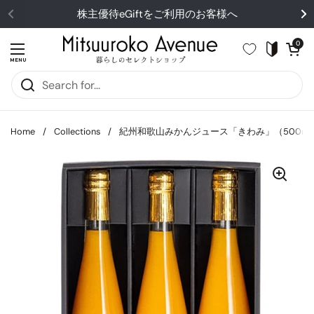
Skip to content
株主優待eGiftをご利用のお客様へ
Open cart
0
Open menu
MENU
Home
/
Collections
/
紀州和歌山みかんジュース「きわみ」（500ml