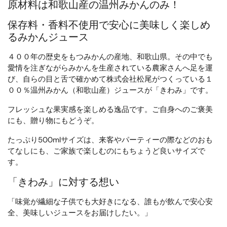
原材料は和歌山産の温州みかんのみ！
保存料・香料不使用で安心に美味しく楽しめ
るみかんジュース
４００年の歴史をもつみかんの産地、和歌山県。その中でも
愛情を注ぎながらみかんを生産されている農家さんへ足を運
び、自らの目と舌で確かめて株式会社松尾がつくっている１
００％温州みかん（和歌山産）ジュースが「きわみ」です。
フレッシュな果実感を楽しめる逸品です。ご自身へのご褒美
にも、贈り物にもどうぞ。
たっぷり500mlサイズは、来客やパーティーの際などのおも
てなしにも、ご家族で楽しむのにもちょうど良いサイズで
す。
「きわみ」に対する想い
「味覚が繊細な子供でも大好きになる、誰もが飲んで安心安
全、美味しいジュースをお届けしたい。」