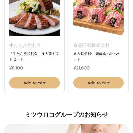
牛たん炭焼利久
食品開発株式会社
「牛たん炭焼利久」４人前ギフ
６大銘柄和牛 焼肉食べ比べセ
トセット
ット
¥8,100
¥21,600
Add to cart
Add to cart
ミツウロコグループのお知らせ