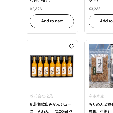
布鰹、柚子）
ット）
¥2,326
¥3,233
Add to cart
Add to
株式会社松尾
今市水産
紀州和歌山みかんジュー
ちりめん２種
ス「きわみ」（200ml×7
布鰹、生姜）