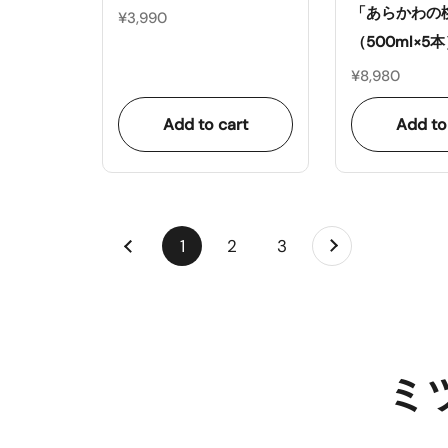
「あらかわの
¥3,990
（500ml×5
¥8,980
Add to cart
Add to
Next
page
1
page
2
page
3
Previous
ミ