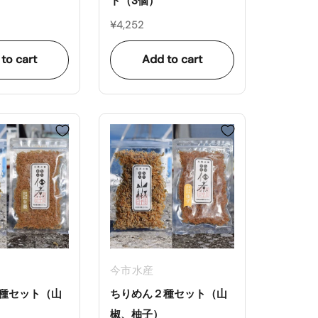
ト（3個）
¥4,252
to cart
Add to cart
今市水産
種セット（山
ちりめん２種セット（山
椒、柚子）