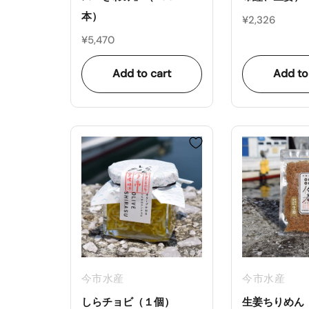
本）
¥2,326
¥5,470
Add to cart
Add to
今市水産
今市水産
しらチョビ（１個）
生姜ちりめん