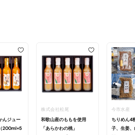
株式会社松尾
今市水産
かんジュー
和歌山産のももを使用
ちりめん4
00ml×5
「あらかわの桃」
子、生姜、