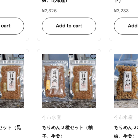
椒、昆布鰹）
ト）
¥2,326
¥3,233
 cart
Add to cart
Add 
今市水産
今市水産
セット（昆
ちりめん２種セット（柚
ちりめん２
子、生姜）
椒、生姜）