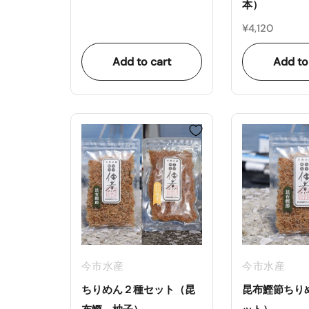
本）
¥4,120
Add to cart
Add to
今市水産
今市水産
ちりめん２種セット（昆
昆布鰹節ちり