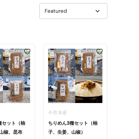
今市水産
種セット（柚
ちりめん3種セット（柚
山椒、昆布
子、生姜、山椒）