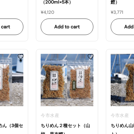
（200ml×5本）
鰹）
¥4,120
¥3,771
 cart
Add to cart
Add 
今市水産
今市水産
めん（3個セ
ちりめん２種セット（山
ちりめん山