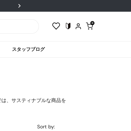
！全品送料込！
0
Open cart
スタッフブログ
では、サスティナブルな商品を
Sort by: