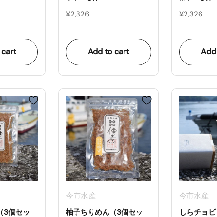
¥2,326
¥2,326
 cart
Add to cart
Add 
今市水産
今市水産
（3個セッ
柚子ちりめん（3個セッ
しらチョビ