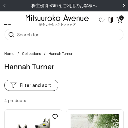
Skip to content
株主優待eGiftをご利用のお客様へ
Open cart
0
Open menu
MENU
Home
/
Collections
/
Hannah Turner
Hannah Turner
Filter and sort
4 products