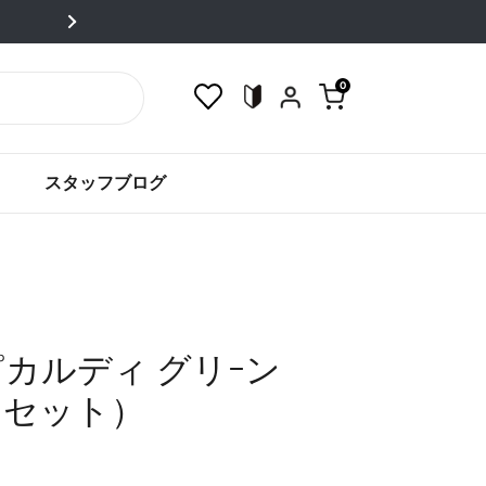
！全品送料込！
0
カートを開く
スタッフブログ
｜ピカルディ グリｰン
6個セット）